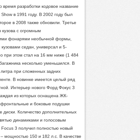
о время разработки кодовое название
Show в 1991 году. В 2002 году был
торое в 2008 также обновили. Третье
н кузова с огромным
дними фонарями необычной формы,
кузовами седан, универсал и 5-
о при этом стал на 16 мм ниже (1 484
 багажника несколько уменьшился. В
2 литра при сложенных задних
менте. В новинке имеется целый ряд
ной. Интерьер нового Форд Фокус 3
каждая из которых оснащена ЖК-
т фронтальные и боковые подушки
е диски. Количество дополнительных
евятью динамиками и голосовым
d Focus 3 получил полностью новый
– мощностью 150 и 182 л.с. В качестве