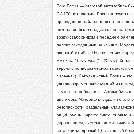
Ford Focus — легковой автомобиль C-
CW170, изначально Focus получил своё
проведён рестайлинг первого поколени
поколение было представлено на Детр
воздухозаборником в переднем бампе
далеко заходящими на крылья. Модель 
дверный хэтчбек. По сравнению с пред
мм) и на 16 мм уже (1 823 мм). Колес
версии с полноразмерной запаской он 
сиденьях). Сегодня новый Focus – это
ультрасовременных функций и систем,
заметно преобразился. Автомобиль по
дисплеем. Материалы отделки стали б
безопасности, раздельный климат-кон
опций очень широко: биксеноновые и 
управлением, система автоматической 
четрехцилиндровый 1,6-литровый бензи