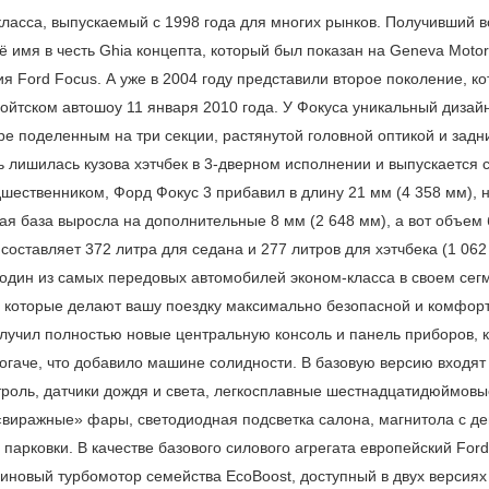
класса, выпускаемый с 1998 года для многих рынков. Получивший в
 имя в честь Ghia концепта, который был показан на Geneva Motor 
я Ford Focus. А уже в 2004 году представили второе поколение, ко
ойтском автошоу 11 января 2010 года. У Фокуса уникальный дизай
ре поделенным на три секции, растянутой головной оптикой и за
лишилась кузова хэтчбек в 3-дверном исполнении и выпускается с 
шественником, Форд Фокус 3 прибавил в длину 21 мм (4 358 мм), н
ная база выросла на дополнительные 8 мм (2 648 мм), а вот объем
составляет 372 литра для седана и 277 литров для хэтчбека (1 06
 один из самых передовых автомобилей эконом-класса в своем сег
 которые делают вашу поездку максимально безопасной и комфорт
лучил полностью новые центральную консоль и панель приборов, 
огаче, что добавило машине солидности. В базовую версию входя
троль, датчики дождя и света, легкосплавные шестнадцатидюймовы
«виражные» фары, светодиодная подсветка салона, магнитола с д
парковки. В качестве базового силового агрегата европейский For
новый турбомотор семейства EcoBoost, доступный в двух версиях 