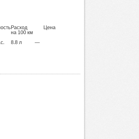
ость
Расход
Цена
на 100 км
с.
8.8 л
—