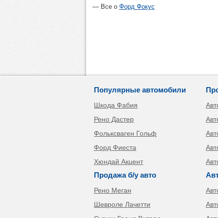
Все о
Форд Фокус
Популярные автомобили
Пр
Шкода Фабия
Авт
Рено Дастер
Авт
Фольксваген Гольф
Авт
Форд Фиеста
Авт
Хюндай Акцент
Авт
Продажа б/у авто
Ав
Рено Меган
Авт
Шевроле Лачетти
Авт