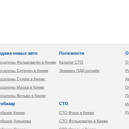
одажа новых авто
Полезности
О
осалоны Фольксваген в Киеве
Каталог СТО
О
осалоны Ситроен в Киеве
Экзамен ПДД онлайн
Р
осалоны Сузуки в Киеве
А
осалоны Мазда в Киеве
О
осалоны Вольво в Киеве
П
тобазар
СТО
И
Р
обазар Киева
СТО Форд в Киеве
обазар Харькова
СТО Фольксваген в Киеве