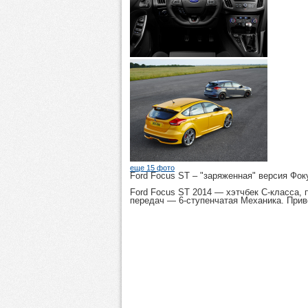
еще 15 фото
Ford Focus ST
– "заряженная" версия Фок
Ford Focus ST 2014
— хэтчбек C-класса, п
передач — 6-ступенчатая Механика. При